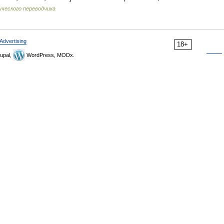
ческого переводчика
Advertising
18+
upal,
WordPress, MODx.