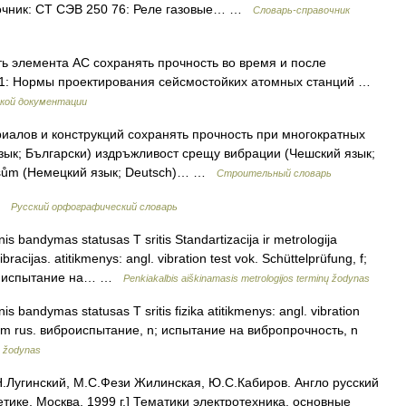
Источник: СТ СЭВ 250 76: Реле газовые… …
Словарь-справочник
ь элемента АС сохранять прочность во время и после
 01: Нормы проектирования сейсмостойких атомных станций …
кой документации
иалов и конструкций сохранять прочность при многократных
зык; Български) издръжливост срещу вибрации (Чешский язык;
otřesům (Немецкий язык; Deutsch)… …
Строительный словарь
 …
Русский орфографический словарь
is bandymas statusas T sritis Standartizacija ir metrologija
acijas. atitikmenys: angl. vibration test vok. Schüttelprüfung, f;
 n; испытание на… …
Penkiakalbis aiškinamasis metrologijos terminų žodynas
is bandymas statusas T sritis fizika atitikmenys: angl. vibration
ch, m rus. виброиспытание, n; испытание на вибропрочность, n
ų žodynas
.Лугинский, М.С.Фези Жилинская, Ю.С.Кабиров. Англо русский
тике, Москва, 1999 г.] Тематики электротехника, основные