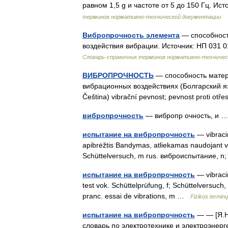
равном 1,5 g и частоте от 5 до 150 Гц. 
терминов нормативно-технической документации
Вибропрочность элемента
— способност
воздействия вибрации. Источник: НП 031
Словарь-справочник терминов нормативно-техничес
ВИБРОПРОЧНОСТЬ
— способность матер
вибрационных воздействиях (Болгарский я
Čeština) vibrační pevnost; pevnost proti 
вибропрочность
— вибропр очность, и
испытание на вибропрочность
— vibracin
apibrėžtis Bandymas, atliekamas naudojant vibr
Schüttelversuch, m rus. виброиспытание,
испытание на вибропрочность
— vibracin
test vok. Schüttelprüfung, f; Schüttelversu
pranc. essai de vibrations, m …
Fizikos termin
испытание на вибропрочность
— — [Я.Н
словарь по электротехнике и электроэнерге