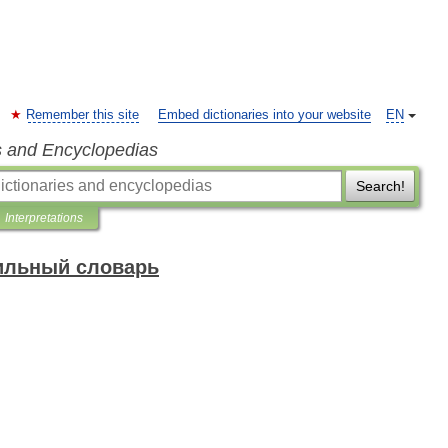
Remember this site
Embed dictionaries into your website
EN
s and Encyclopedias
Search!
Interpretations
ильный словарь