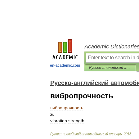
Academic Dictionarie
en-academic.com
Русско-английский автомобильный словарь
Русско-английский автомоб
вибропрочность
вибропрочность
ж
.
vibration
strength
Русско
-
английский
автомобильный
словарь
.
2013
.