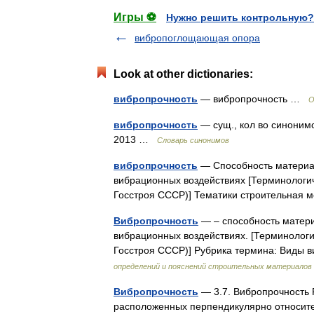
Игры ⚽
Нужно решить контрольную?
вибропоглощающая опора
Look at other dictionaries:
вибропрочность
— вибропрочность …
О
вибропрочность
— сущ., кол во синонимо
2013 …
Словарь синонимов
вибропрочность
— Способность материал
вибрационных воздействиях [Терминологич
Госстроя СССР)] Тематики строительная
Вибропрочность
— – способность матери
вибрационных воздействиях. [Терминологи
Госстроя СССР)] Рубрика термина: Виды
определений и пояснений строительных материалов
Вибропрочность
— 3.7. Вибропрочность 
расположенных перпендикулярно относител