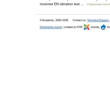
понятия EN vibration test …
Справочник техни
© Academic, 2000-2026
Contact us:
Technical Support
,
Dictionaries export
, created on PHP,
Joomla,
Dr